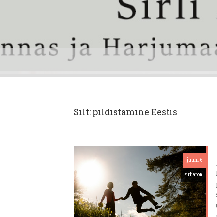
Silt:
pildistamine Eestis
juuni 6
sirliaron