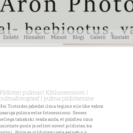
Esileht
Hinnakiri
Minust
Blogi
Galerii
Kontakt
Pildistan pulmas| Kihlussessioon |
pulmafotograaf | pulma pildistamine
Hei Trotsides jahedat ilma tegime eile ühe vahva
paariga pulma eelse fotosessiooni Seoses
sellega tahakski teada anda, et püüdlen oma
unistuste poole ja sellest suvest pildistan ka
pulmi . Pulmas pildistamisele eelneb n.ö