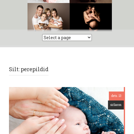
Silt:
perepildid
dets. 13
sirliaron