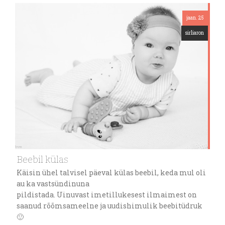
jaan. 25
sirliaron
Beebil külas
Käisin ühel talvisel päeval külas beebil, keda mul oli
au ka vastsündinuna
pildistada. Uinuvast imetillukesest ilmaimest on
saanud rõõmsameelne ja uudishimulik beebitüdruk
🙂