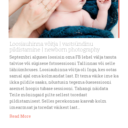
Loosiauhinna võitja | vastsündinu
pildistamine | newborn photography
Septembri alguses loosisin oma FB lehel välja tasuta
talvise või sügisese fotosessiooni Tallinnas või selle
lähiümbruses. Loosiauhinna võitja oli Inga, kes ootas
samal ajal oma kolmandat last. Et tema väike ime ka
ikka pildile saaks, nõustusin tegema õuesessiooni
asemel hoopis tubase sessiooni. Tahangi näidata
Teile mõningaid pilte sellest toredast
pildistamisest. Selles perekonnas kasvab kolm
imearmsat ja toredat väikest last…
Read More