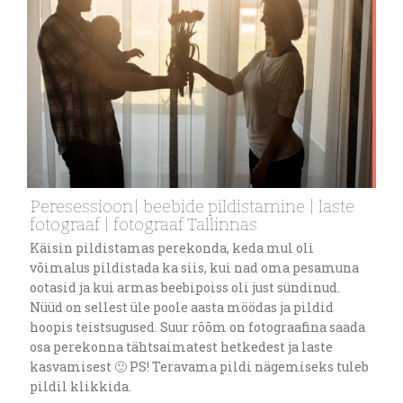
Peresessioon| beebide pildistamine | laste
fotograaf | fotograaf Tallinnas
Käisin pildistamas perekonda, keda mul oli
võimalus pildistada ka siis, kui nad oma pesamuna
ootasid ja kui armas beebipoiss oli just sündinud.
Nüüd on sellest üle poole aasta möödas ja pildid
hoopis teistsugused. Suur rõõm on fotograafina saada
osa perekonna tähtsaimatest hetkedest ja laste
kasvamisest 🙂 PS! Teravama pildi nägemiseks tuleb
pildil klikkida.