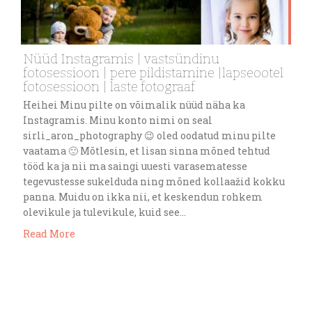
Nüüd Instagramis | vastsündinu
fotosessioon | pere pildistamine |lapseootel
fotosessioon | laste fotograaf
Heihei Minu pilte on võimalik nüüd näha ka
Instagramis. Minu konto nimi on seal
sirli_aron_photography 😉 oled oodatud minu pilte
vaatama 🙂 Mõtlesin, et lisan sinna mõned tehtud
tööd ka ja nii ma saingi uuesti varasematesse
tegevustesse sukelduda ning mõned kollaažid kokku
panna. Muidu on ikka nii, et keskendun rohkem
olevikule ja tulevikule, kuid see…
Read More
jaan. 25
sirliaron