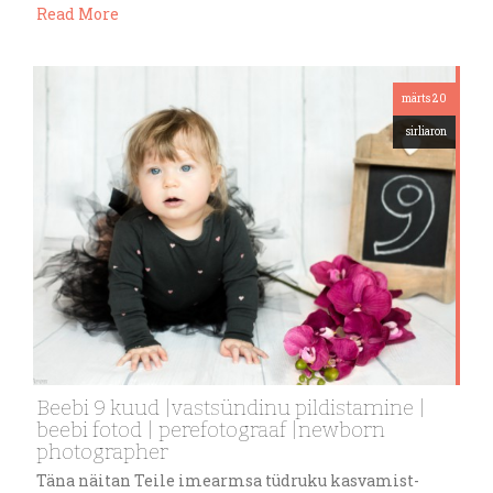
Read More
märts 20
sirliaron
Beebi 9 kuud |vastsündinu pildistamine |
beebi fotod | perefotograaf |newborn
photographer
Täna näitan Teile imearmsa tüdruku kasvamist-