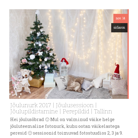
nov. 14
sirliaron
Jõulunurk 2017 | Jõulusessioon |
Jõulupildistamine | Perepildid | Tallinn
Hei jõulusõbrad 🙂 Mul on valminud väike helge
jõuluteemaline fotonurk, kuhu ootan väikelastega
peresid 🙂 sessioonid toimuvad fotostuudios 2, 3 ja 9.