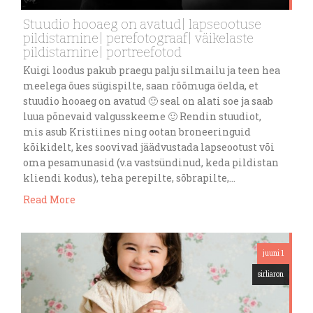
Stuudio hooaeg on avatud| lapseootuse
pildistamine| perefotograaf| väikelaste
pildistamine| portreefotod
Kuigi loodus pakub praegu palju silmailu ja teen hea
meelega õues sügispilte, saan rõõmuga öelda, et
stuudio hooaeg on avatud 🙂 seal on alati soe ja saab
luua põnevaid valgusskeeme 🙂 Rendin stuudiot,
mis asub Kristiines ning ootan broneeringuid
kõikidelt, kes soovivad jäädvustada lapseootust või
oma pesamunasid (v.a vastsündinud, keda pildistan
kliendi kodus), teha perepilte, sõbrapilte,…
Read More
juuni 1
sirliaron