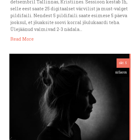
detsembril Tallinnas, Kristiines. Sessioon kestab 1h,
selle eest saate 25 digitaalset värvilist ja must-valget
pildifaili. Nendest 5 pildifaili saate esimese 5 päeva
jooksul, et jõuaksite soovi korral jõulukaardi teha.
Ülejäänud valmivad 2-3 nädala…
Read More
okt. 5
sirliaron