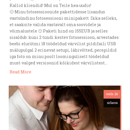
Kallid kliendid! Mul on Teile hea uudis!
🙂 Minu fotosessioonide pakettidesse lisandus
vastsündinu fotosessiooni minipakett. Ikka selleks,
et saaksite valida vastavalt oma soovidele ja
võimalustele 🙂 Paketi hind on 155EUR ja selles
sisaldub: kuni 2 tundi kestev fotosessioon, arvestades
beebi elurütmi 18 töödeldud värvilist pildifaili USB
mälupulgal 2 erinevat setupi, lähivõtted, perepildid
iga foto on minu poolt loominguliselt töödeldud
must-valged versioonid kõikidest värvilistest…
Read More
veebr. 28
sirliaron