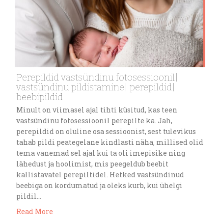
Perepildid vastsündinu fotosessioonil|
vastsündinu pildistamine| perepildid|
beebipildid
Minult on viimasel ajal tihti küsitud, kas teen
vastsündinu fotosessioonil perepilte ka. Jah,
perepildid on oluline osa sessioonist, sest tulevikus
tahab pildi peategelane kindlasti näha, millised olid
tema vanemad sel ajal kui ta oli imepisike ning
lähedust ja hoolimist, mis peegeldub beebit
kallistavatel perepiltidel. Hetked vastsündinud
beebiga on kordumatud ja oleks kurb, kui ühelgi
pildil…
Read More