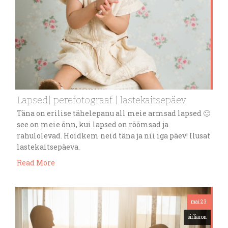
Lapsed| perefotograaf | lastekaitsepäev
Täna on erilise tähelepanu all meie armsad lapsed 🙂
see on meie õnn, kui lapsed on rõõmsad ja
rahulolevad. Hoidkem neid täna ja nii iga päev! Ilusat
lastekaitsepäeva.
Read More
mai 23
sirliaron