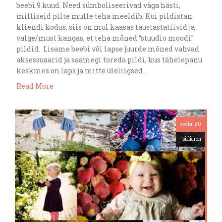
beebi 9 kuud. Need sümboliseerivad väga hästi,
milliseid pilte mulle teha meeldib. Kui pildistan
kliendi kodus, siis on mul kaasas taustastatiivid ja
valge/must kangas, et teha mõned “stuudio moodi”
pildid. Lisame beebi või lapse juurde mõned vahvad
aksessuaarid ja saamegi toreda pildi, kus tähelepanu
keskmes on laps ja mitte üleliigsed…
Read More
veebr. 20
sirliaron