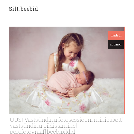
Silt:
beebid
märts 11
sirliaron
UUS! Vastsündinu fotosessiooni minipakett|
vastsündinu pildistamine|
perefotograaf|beebipildid