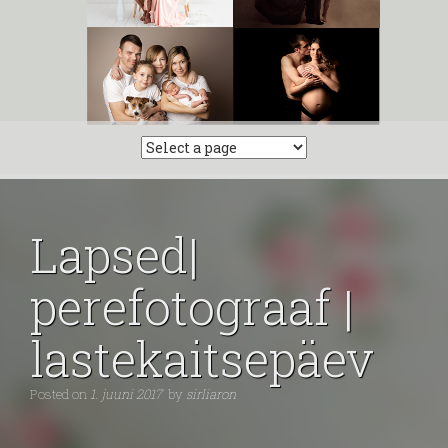
Lapsed|
perefotograaf |
lastekaitsepäev
Posted on
1. juuni 2017
by
sirliaron